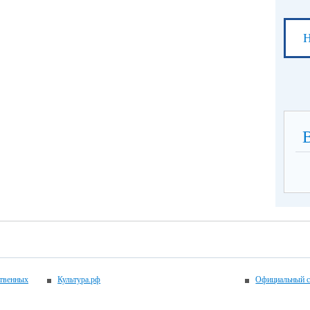
Н
ственных
Культура.рф
Официальный с