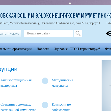
ОВСКАЯ СОШ ИМ.В.Н.ОКОНЕШНИКОВА" МР"МЕГИНО-К
я/ Респ, Мегино-Кангаласский у, Павловск с, Ой-Бясская ул, дом № 15, корпус 1
+7(
сать письмо
тельной организации
Новости
Здоровье. СТОП коронавирус!
Фот
рупции
Антикоррупционная
Методические
экспертиза
материалы
Сведения о доходах,
Комиссия по
расходах, об имуществе
соблюдению