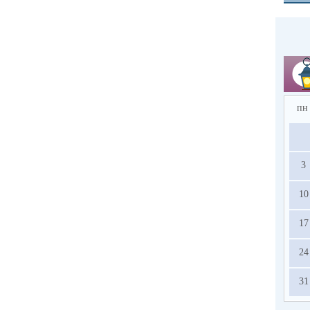
пн
3
10
17
24
31