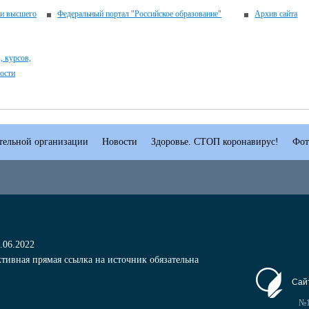
 и высшего
Федеральный портал "Российское образование"
Архив сайта
 курсов,
ности
тельной организации
Новости
Здоровье. СТОП коронавирус!
Фот
.06.2022
тивная прямая ссылка на источник обязательна
Сай
№1