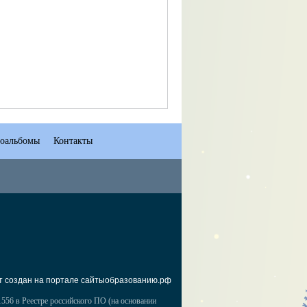
оальбомы
Контакты
т создан на портале сайтыобразованию.рф
556 в Реестре российского ПО (на основании