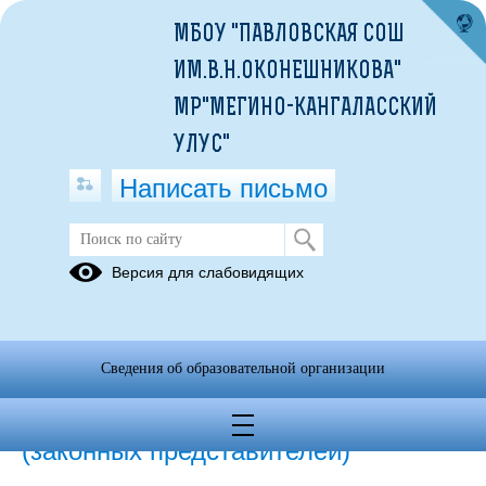
МБОУ "ПАВЛОВСКАЯ СОШ
ИМ.В.Н.ОКОНЕШНИКОВА"
МР"МЕГИНО-КАНГАЛАССКИЙ
УЛУС"
Написать письмо
Версия для слабовидящих
Платные образовательные услуги
Платные услуги не осуществляются
Сведения об образовательной организации
Документ об установлении размера
платы, взимаемой с родителей
(законных представителей)